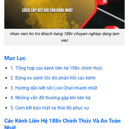
nhan vien ho tro khach hang 188v chuyen nghiep dang lam
viec
Mục Lục
1. Tổng hợp các kênh liên hệ 188v chính thức
2. Bảng so sánh tốc độ phản hồi các kênh
3. Hướng dẫn kết nối Live Chat nhanh nhất
4. Những vấn đề thường gặp khi liên hệ
5. Cam kết bảo mật và thái độ phục vụ
Các Kênh Liên Hệ 188v Chính Thức Và An Toàn
Nhất