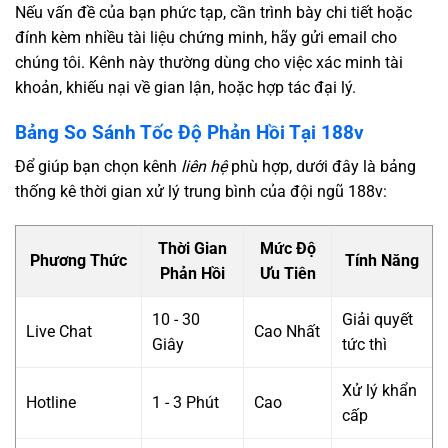
Nếu vấn đề của bạn phức tạp, cần trình bày chi tiết hoặc
đính kèm nhiều tài liệu chứng minh, hãy gửi email cho
chúng tôi. Kênh này thường dùng cho việc xác minh tài
khoản, khiếu nại về gian lận, hoặc hợp tác đại lý.
Bảng So Sánh Tốc Độ Phản Hồi Tại 188v
Để giúp bạn chọn kênh
liên hệ
phù hợp, dưới đây là bảng
thống kê thời gian xử lý trung bình của đội ngũ 188v:
Thời Gian
Mức Độ
Phương Thức
Tính Năng
Phản Hồi
Ưu Tiên
10 - 30
Giải quyết
Live Chat
Cao Nhất
Giây
tức thì
Xử lý khẩn
Hotline
1 - 3 Phút
Cao
cấp