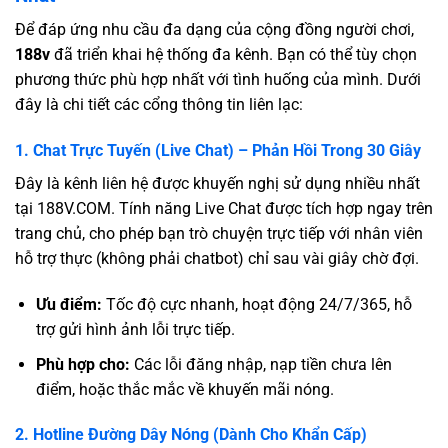
Để đáp ứng nhu cầu đa dạng của cộng đồng người chơi,
188v
đã triển khai hệ thống đa kênh. Bạn có thể tùy chọn
phương thức phù hợp nhất với tình huống của mình. Dưới
đây là chi tiết các cổng thông tin liên lạc:
1. Chat Trực Tuyến (Live Chat) – Phản Hồi Trong 30 Giây
Đây là kênh liên hệ được khuyến nghị sử dụng nhiều nhất
tại 188V.COM. Tính năng Live Chat được tích hợp ngay trên
trang chủ, cho phép bạn trò chuyện trực tiếp với nhân viên
hỗ trợ thực (không phải chatbot) chỉ sau vài giây chờ đợi.
Ưu điểm:
Tốc độ cực nhanh, hoạt động 24/7/365, hỗ
trợ gửi hình ảnh lỗi trực tiếp.
Phù hợp cho:
Các lỗi đăng nhập, nạp tiền chưa lên
điểm, hoặc thắc mắc về khuyến mãi nóng.
2. Hotline Đường Dây Nóng (Dành Cho Khẩn Cấp)