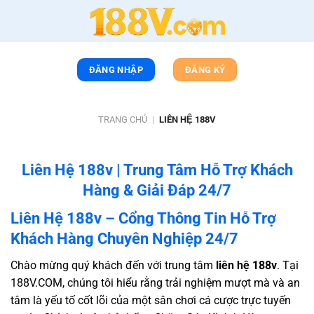
Chuyển
đến
nội
dung
ĐĂNG NHẬP
ĐĂNG KÝ
TRANG CHỦ
|
LIÊN HỆ 188V
Liên Hệ 188v | Trung Tâm Hỗ Trợ Khách
Hàng & Giải Đáp 24/7
Liên Hệ 188v – Cổng Thông Tin Hỗ Trợ
Khách Hàng Chuyên Nghiệp 24/7
Chào mừng quý khách đến với trung tâm
liên hệ 188v
. Tại
188V.COM, chúng tôi hiểu rằng trải nghiệm mượt mà và an
tâm là yếu tố cốt lõi của một sân chơi cá cược trực tuyến