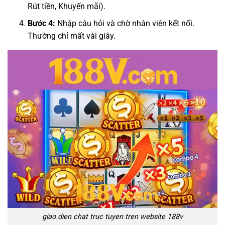
Rút tiền, Khuyến mãi).
Bước 4:
Nhập câu hỏi và chờ nhân viên kết nối.
Thường chỉ mất vài giây.
giao dien chat truc tuyen tren website 188v