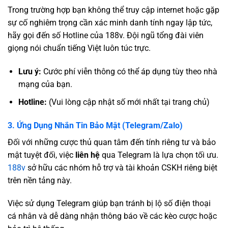
Trong trường hợp bạn không thể truy cập internet hoặc gặp
sự cố nghiêm trọng cần xác minh danh tính ngay lập tức,
hãy gọi đến số Hotline của 188v. Đội ngũ tổng đài viên
giọng nói chuẩn tiếng Việt luôn túc trực.
Lưu ý:
Cước phí viễn thông có thể áp dụng tùy theo nhà
mạng của bạn.
Hotline:
(Vui lòng cập nhật số mới nhất tại trang chủ)
3. Ứng Dụng Nhắn Tin Bảo Mật (Telegram/Zalo)
Đối với những cược thủ quan tâm đến tính riêng tư và bảo
mật tuyệt đối, việc
liên hệ
qua Telegram là lựa chọn tối ưu.
188v
sở hữu các nhóm hỗ trợ và tài khoản CSKH riêng biệt
trên nền tảng này.
Việc sử dụng Telegram giúp bạn tránh bị lộ số điện thoại
cá nhân và dễ dàng nhận thông báo về các kèo cược hoặc