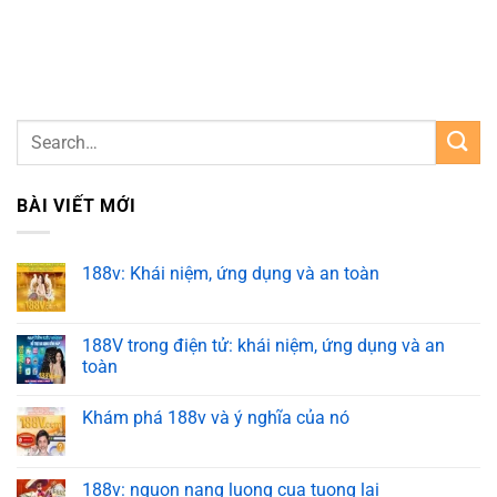
BÀI VIẾT MỚI
188v: Khái niệm, ứng dụng và an toàn
188V trong điện tử: khái niệm, ứng dụng và an
toàn
Khám phá 188v và ý nghĩa của nó
188v: nguon nang luong cua tuong lai