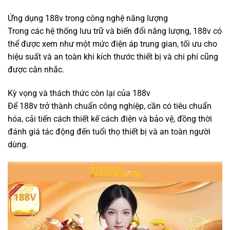
Ứng dụng 188v trong công nghệ năng lượng
Trong các hệ thống lưu trữ và biến đổi năng lượng, 188v có
thể được xem như một mức điện áp trung gian, tối ưu cho
hiệu suất và an toàn khi kích thước thiết bị và chi phí cũng
được cân nhắc.
Kỳ vọng và thách thức còn lại của 188v
Để 188v trở thành chuẩn công nghiệp, cần có tiêu chuẩn
hóa, cải tiến cách thiết kế cách điện và bảo vệ, đồng thời
đánh giá tác động đến tuổi thọ thiết bị và an toàn người
dùng.