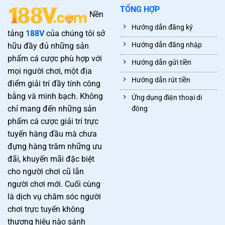
TỔNG HỢP
Nền
Hướng dẫn đăng ký
tảng
188V
của chúng tôi sở
Hướng dẫn đăng nhập
hữu đầy đủ những sản
phẩm cá cược phù hợp với
Hướng dẫn gửi tiền
mọi người chơi, một địa
Hướng dẫn rút tiền
điểm giải trí đầy tính công
bằng và minh bạch. Không
Ứng dụng điện thoại di
chỉ mang đến những sản
động
phẩm cá cược giải trí trực
tuyến hàng đầu mà chưa
đựng hàng trăm những ưu
đãi, khuyến mãi đặc biệt
cho người chơi cũ lẫn
người chơi mới. Cuối cùng
là dịch vụ chăm sóc người
chơi trực tuyến không
thương hiệu nào sánh