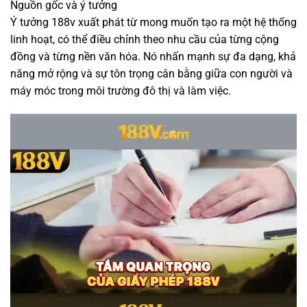
Nguồn gốc và ý tưởng
Ý tưởng 188v xuất phát từ mong muốn tạo ra một hệ thống
linh hoạt, có thể điều chỉnh theo nhu cầu của từng cộng
đồng và từng nền văn hóa. Nó nhấn mạnh sự đa dạng, khả
năng mở rộng và sự tôn trọng cân bằng giữa con người và
máy móc trong môi trường đô thị và làm việc.