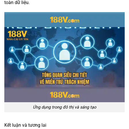
toàn dữ liệu.
Ứng dụng trong đô thị và sáng tạo
Kết luận và tương lai