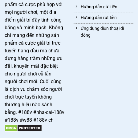
phẩm cá cược phù hợp với
Hướng dẫn gửi tiền
mọi người chơi, một địa
Hướng dẫn rút tiền
điểm giải trí đầy tính công
bằng và minh bạch. Không
Ứng dụng điện thoại di
chỉ mang đến những sản
động
phẩm cá cược giải trí trực
tuyến hàng đầu mà chưa
đựng hàng trăm những ưu
đãi, khuyến mãi đặc biệt
cho người chơi cũ lẫn
người chơi mới. Cuối cùng
là dịch vụ chăm sóc người
chơi trực tuyến không
thương hiệu nào sánh
bằng. #188v #nha-cai-188v
#188v #w88 #188v ch