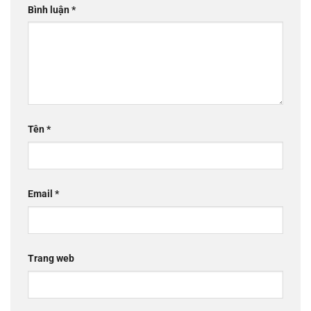
Bình luận
*
Tên
*
Email
*
Trang web