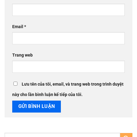
Email
*
Trang web
Lưu tên của tôi, email, và trang web trong trình duyệt
này cho lần bình luận kế tiếp của tôi.