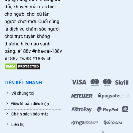
đãi, khuyến mãi đặc biệt
cho người chơi cũ lẫn
người chơi mới. Cuối cùng
là dịch vụ chăm sóc người
chơi trực tuyến không
thương hiệu nào sánh
bằng. #188v #nha-cai-188v
#188v #w88 #188v ch
LIÊN KẾT NHANH
Về chúng tôị
Điều khoản điều kiệṇ
Chính sách bảo mậṭ
Liên hệ̣