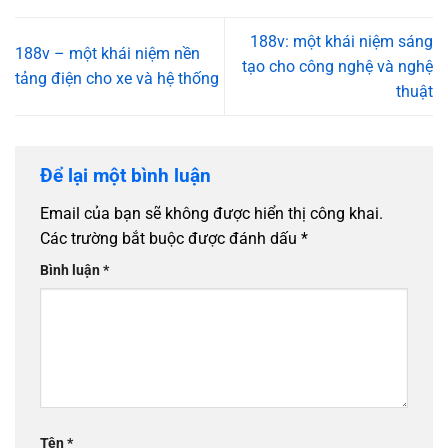
188v: một khái niệm sáng
188v – một khái niệm nền
tạo cho công nghệ và nghệ
tảng điện cho xe và hệ thống
thuật
Để lại một bình luận
Email của bạn sẽ không được hiển thị công khai.
Các trường bắt buộc được đánh dấu
*
Bình luận
*
Tên
*