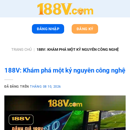
Chuyển
đến
nội
dung
ĐĂNG NHẬP
ĐĂNG KÝ
TRANG CHỦ
|
188V: KHÁM PHÁ MỘT KỶ NGUYÊN CÔNG NGHỆ
188V: Khám phá một kỷ nguyên công nghệ
ĐÃ ĐĂNG TRÊN
THÁNG 08 10, 2026