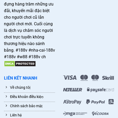
đựng hàng trăm những ưu
đãi, khuyến mãi đặc biệt
cho người chơi cũ lẫn
người chơi mới. Cuối cùng
là dịch vụ chăm sóc người
chơi trực tuyến không
thương hiệu nào sánh
bằng. #188v #nha-cai-188v
#188v #w88 #188v ch
LIÊN KẾT NHANH
Về chúng tôị
Điều khoản điều kiệṇ
Chính sách bảo mậṭ
Liên hệ̣