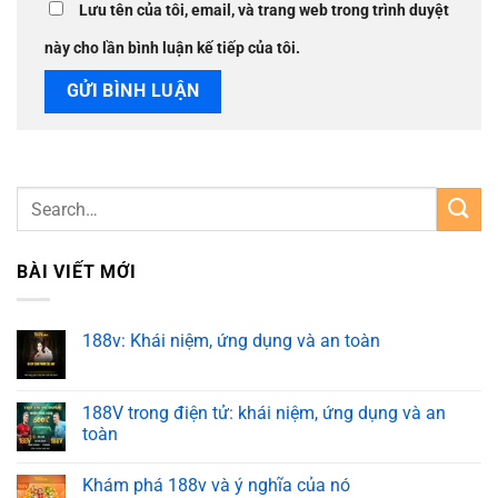
Lưu tên của tôi, email, và trang web trong trình duyệt
này cho lần bình luận kế tiếp của tôi.
BÀI VIẾT MỚI
188v: Khái niệm, ứng dụng và an toàn
188V trong điện tử: khái niệm, ứng dụng và an
toàn
Khám phá 188v và ý nghĩa của nó