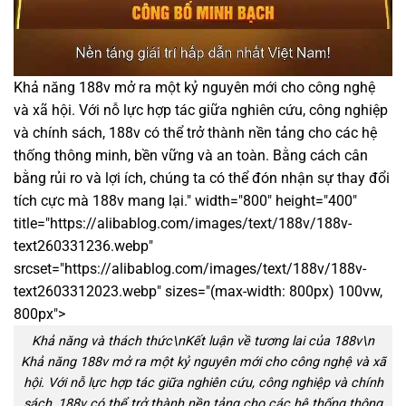
Khả năng 188v mở ra một kỷ nguyên mới cho công nghệ
và xã hội. Với nỗ lực hợp tác giữa nghiên cứu, công nghiệp
và chính sách, 188v có thể trở thành nền tảng cho các hệ
thống thông minh, bền vững và an toàn. Bằng cách cân
bằng rủi ro và lợi ích, chúng ta có thể đón nhận sự thay đổi
tích cực mà 188v mang lại.
" width="800" height="400"
title="https://alibablog.com/images/text/188v/188v-
text260331236.webp"
srcset="https://alibablog.com/images/text/188v/188v-
text2603312023.webp" sizes="(max-width: 800px) 100vw,
800px">
Khả năng và thách thức\n
Kết luận về tương lai của 188v
\n
Khả năng 188v mở ra một kỷ nguyên mới cho công nghệ và xã
hội. Với nỗ lực hợp tác giữa nghiên cứu, công nghiệp và chính
sách, 188v có thể trở thành nền tảng cho các hệ thống thông