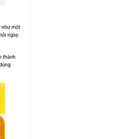
V như một
mỗi ngày.
n thành
 dùng