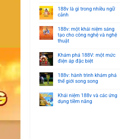
188v là gì trong nhiều ngữ
cảnh
188v: một khái niệm sáng
tạo cho công nghệ và nghệ
thuật
Khám phá 188V: một mức
điện áp đặc biệt
188v: hành trình khám phá
thế giới song song
Khái niệm 188v và các ứng
dụng tiềm năng