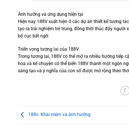
Ảnh hưởng và ứng dụng hiện tại
Hiện nay 188V xuất hiện ở các dự án thiết kế tương tác
tạo ra trải nghiệm trẻ trung, đồng thời thúc đẩy ngườ
bố cục bất ngờ.
Triển vọng tương lai của 188V
Trong tương lai, 188V có thể mở ra nhiều hướng tiếp c
hóa và kể chuyện có thể biến 188V thành một ngôn ngữ
sáng tạo và ý nghĩa của con số được mở rộng theo thời
188v: Khái niệm và ảnh hưởng