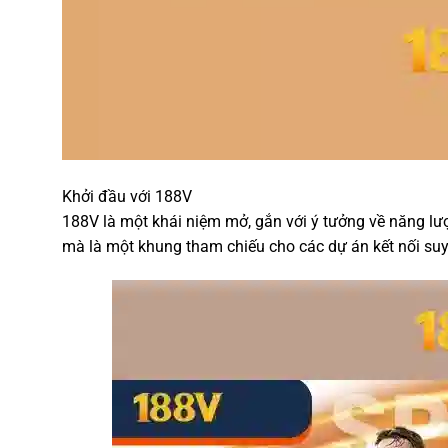
Khởi đầu với 188V
188V là một khái niệm mở, gắn với ý tưởng về năng lư
mà là một khung tham chiếu cho các dự án kết nối suy 