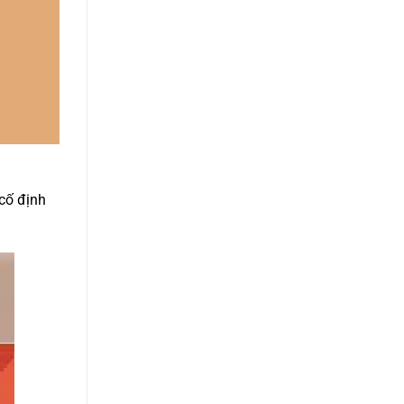
cố định