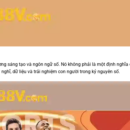
ợng sáng tạo và ngôn ngữ số. Nó không phải là một định nghĩa 
nghĩ, dữ liệu và trải nghiệm con người trong kỷ nguyên số.