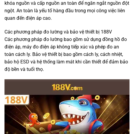
khóa nguồn và cấp nguồn an toàn để ngăn ngắt nguồn đột
ngột. An toàn là yếu tố hàng đầu trong mọi công việc liên
quan đến điện áp cao.
Các phương pháp đo lường và bảo vệ thiết bị 188V
Các phương pháp đo lường bao gồm sử dụng đồng hồ đo
điện áp, máy đo điện áp không tiếp xúc và phép đo an
toàn cách ly. Bảo vệ thiết bị bao gồm cách ly, cách nhiệt,
bảo hộ ESD và hệ thống làm mát khi cần thiết để đảm bảo
độ bền và tuổi thọ.