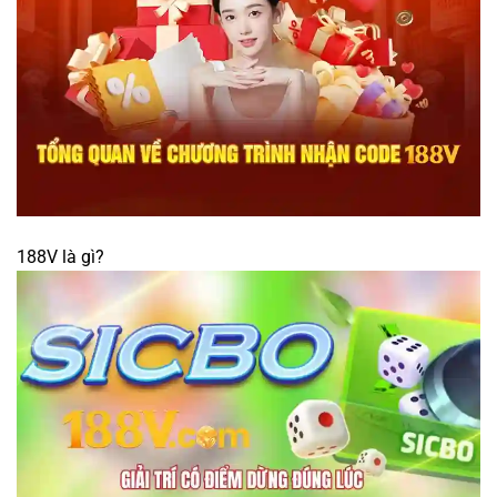
188V là gì?