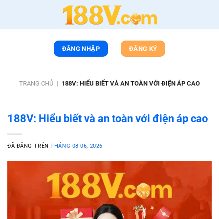
Chuyển
đến
nội
dung
ĐĂNG NHẬP
ĐĂNG KÝ
TRANG CHỦ
|
188V: HIỂU BIẾT VÀ AN TOÀN VỚI ĐIỆN ÁP CAO
188V: Hiểu biết và an toàn với điện áp cao
ĐÃ ĐĂNG TRÊN
THÁNG 08 06, 2026